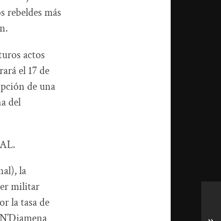
os rebeldes más
n.
turos actos
ará el 17 de
opción de una
a del
AL.
al), la
er militar
r la tasa de
e N’Djamena