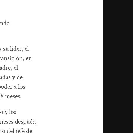
vado
su líder, el
ransición, en
adre, el
adas y de
oder a los
18 meses.
o y los
 meses después,
o del jefe de