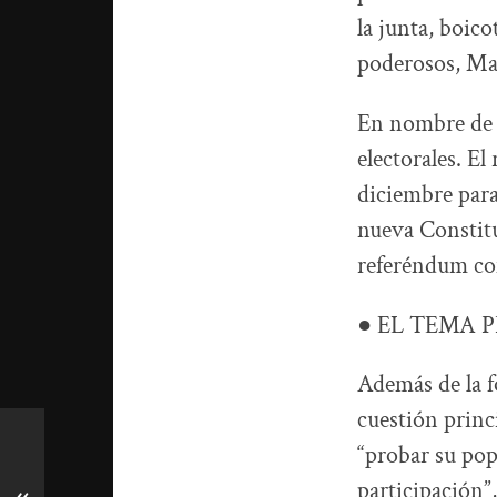
la junta, boic
poderosos, Mah
En nombre de e
electorales. E
diciembre para
nueva Constitu
referéndum co
● EL TEMA 
Además de la f
cuestión princ
“probar su pop
participación”