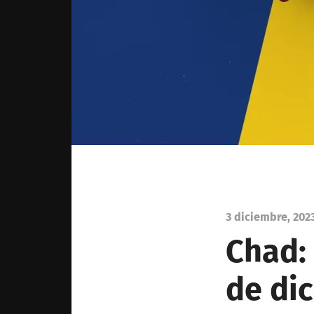
3 diciembre, 202
Chad: 
de di