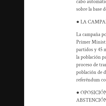
cabo automáti
sobre la base 
● LA CAMPAÑ
La campaña por 
Primer Ministr
partidos y 45 
la población pa
proceso de tra
población de di
referéndum con
● OPOSICIÓ
ABSTENCIÓN