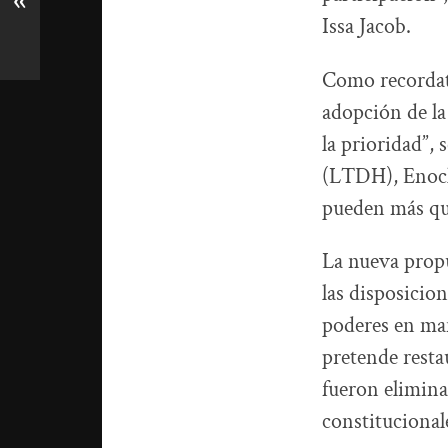
«
Issa Jacob.
Como recordato
adopción de la
la prioridad”,
(LTDH), Enock
pueden más que
La nueva propu
las disposicio
poderes en man
pretende resta
fueron elimina
constitucional