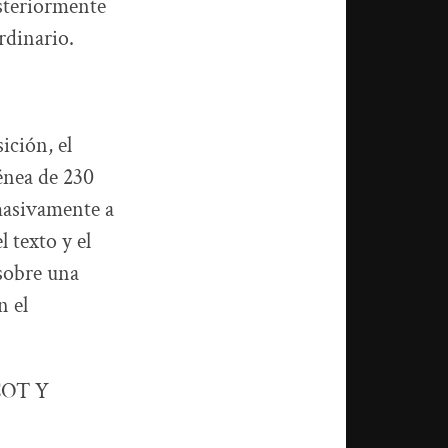
steriormente
rdinario.
ición, el
énea de 230
masivamente a
 texto y el
 sobre una
n el
COT Y