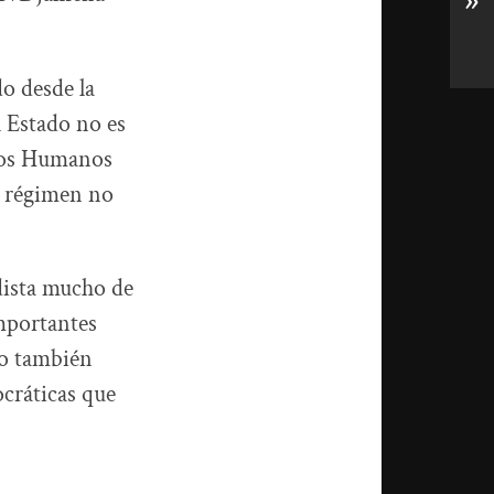
»
o desde la
l Estado no es
chos Humanos
e régimen no
dista mucho de
importantes
to también
ocráticas que