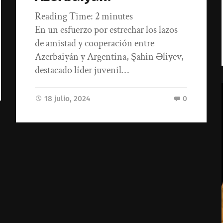
Reading Time:
2
minutes
En un esfuerzo por estrechar los lazos
de amistad y cooperación entre
Azerbaiyán y Argentina, Şahin Əliyev,
destacado líder juvenil…
18 julio, 2024
0