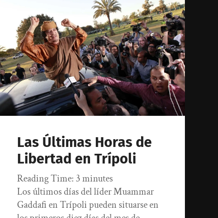
Las Últimas Horas de
Libertad en Trípoli
Reading Time:
3
minutes
Los últimos días del líder Muammar
Gaddafi en Trípoli pueden situarse en