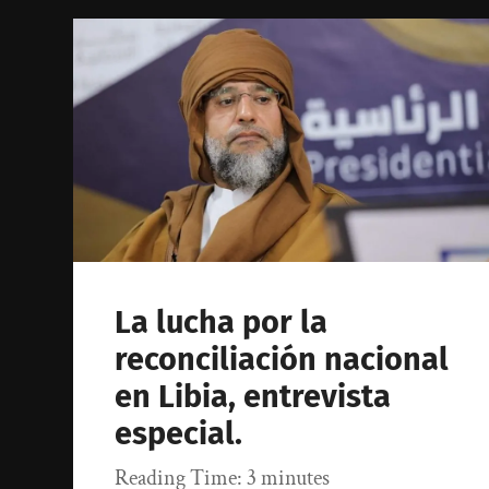
La lucha por la
reconciliación nacional
en Libia, entrevista
especial.
Reading Time:
3
minutes