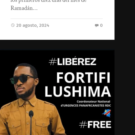
los primeros diez días del mes de
Ramadán…
20 agosto, 2024
0