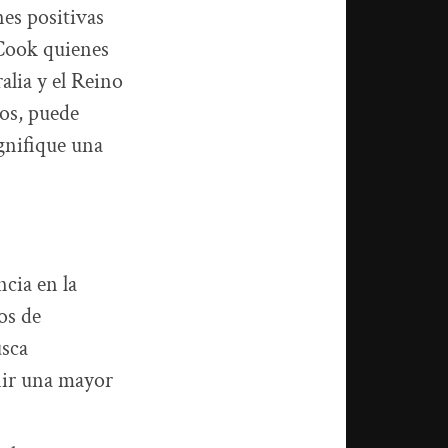
es positivas
 Cook quienes
lia y el Reino
os, puede
gnifique una
cia en la
os de
usca
enir una mayor