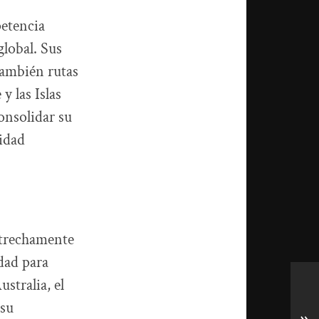
petencia
global. Sus
también rutas
y las Islas
onsolidar su
lidad
estrechamente
idad para
stralia, el
 su