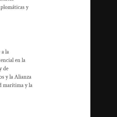
iplomáticas y
a la
encial en la
y de
s y la Alianza
d marítima y la