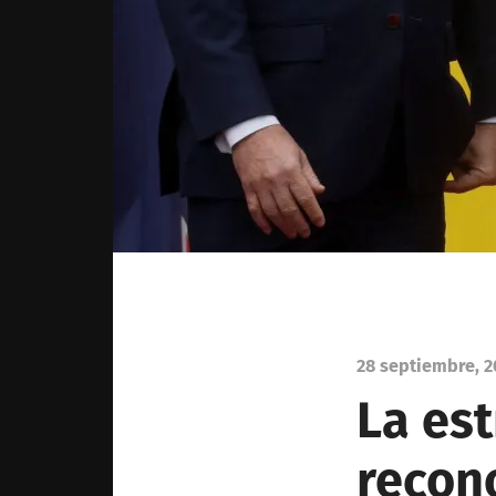
28 septiembre, 2
La est
recon