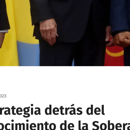
023
rategia detrás del
ocimiento de la Sober