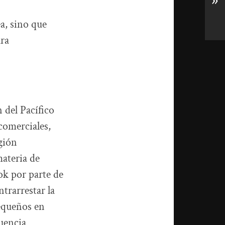
»
a, sino que
ara
 del Pacífico
comerciales,
gión
materia de
ok por parte de
trarrestar la
pequeños en
uencia