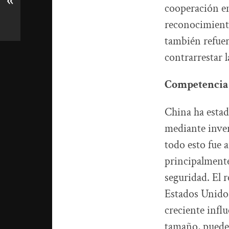
«
cooperación en
reconocimiento
también refuer
contrarrestar l
Competencia p
China ha estad
mediante inver
todo esto fue
principalmente
seguridad. El 
Estados Unidos
creciente infl
tamaño, pueden