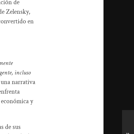
ación de
de Zelensky,
 convertido en
amente
ente, incluso
 una narrativa
enfrenta
s económica y
s de sus