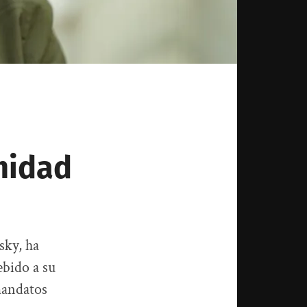
midad
sky, ha
ebido a su
mandatos