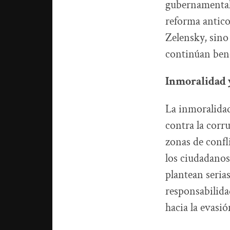
gubernamentale
reforma antico
Zelensky, sin
continúan bene
Inmoralidad 
La inmoralidad 
contra la corr
zonas de confli
los ciudadanos
plantean seria
responsabilida
hacia la evasió