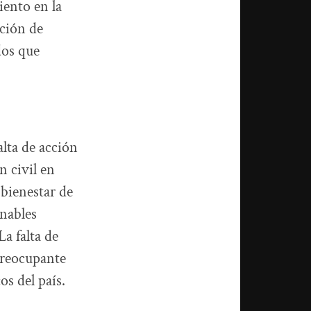
ento en la
ación de
dos que
alta de acción
n civil en
 bienestar de
onables
a falta de
preocupante
os del país.