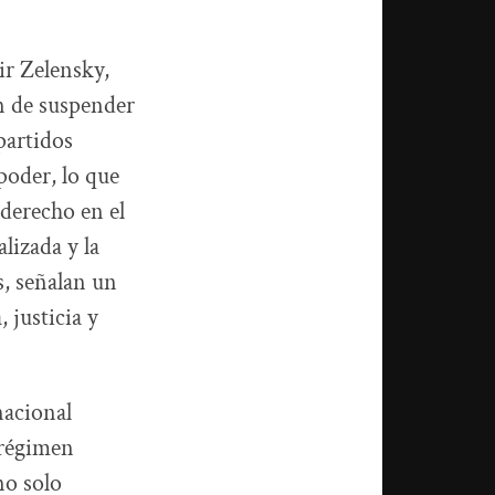
ir Zelensky,
ón de suspender
partidos
poder, lo que
derecho en el
lizada y la
s, señalan un
 justicia y
nacional
 régimen
no solo