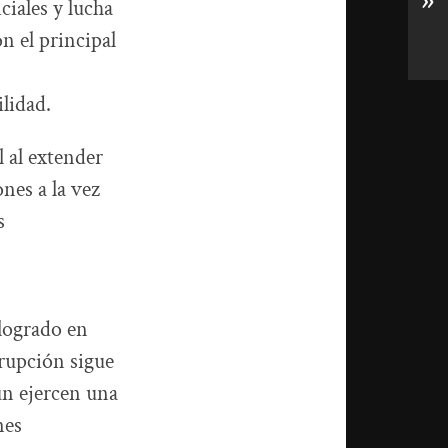
»
ciales y lucha
n el principal
ilidad.
l al extender
nes a la vez
s
 logrado en
rrupción sigue
ún ejercen una
nes