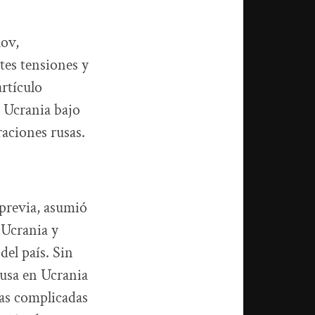
kov,
tes tensiones y
artículo
e Ucrania bajo
raciones rusas.
 previa, asumió
 Ucrania y
el país. Sin
rusa en Ucrania
las complicadas