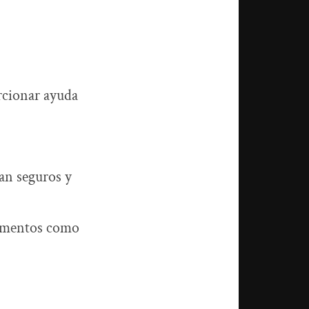
rcionar ayuda
an seguros y
camentos como