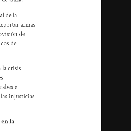
l de la
 exportar armas
ovisión de
icos de
la crisis
es
árabes e
as injusticias
 en la