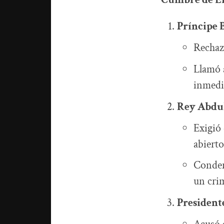
Príncipe 
Rechaz
Llamó 
inmedia
Rey Abdull
Exigió
abierto
Conden
un cri
President