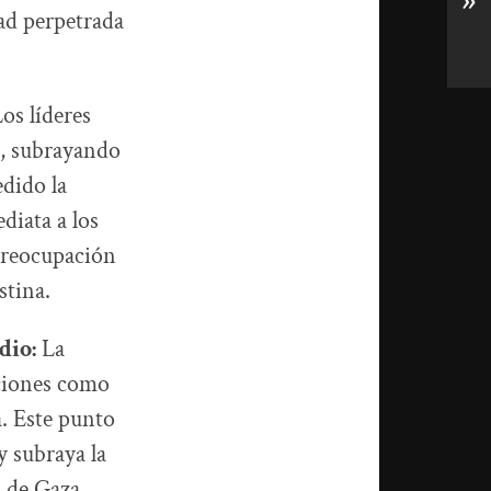
»
dad perpetrada
os líderes
a, subrayando
edido la
diata a los
 preocupación
stina.
dio:
La
cciones como
a. Este punto
y subraya la
n de Gaza.