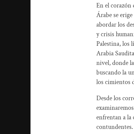
En el corazón 
Árabe se erige
abordar los de
y crisis humani
Palestina, los
Arabia Saudita
nivel, donde l
buscando la un
los cimientos d
Desde los corr
examinaremos e
enfrentan a la
contundentes. 