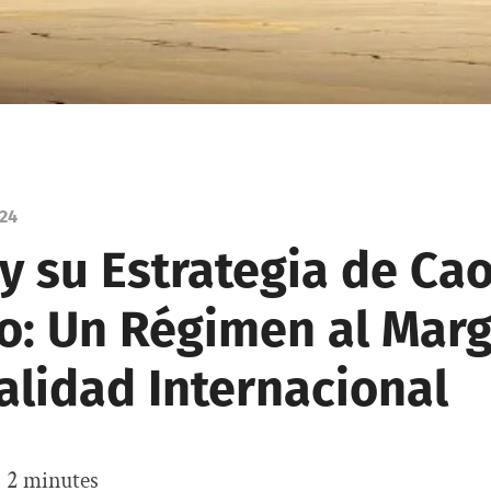
024
 y su Estrategia de Ca
to: Un Régimen al Mar
alidad Internacional
:
2
minutes