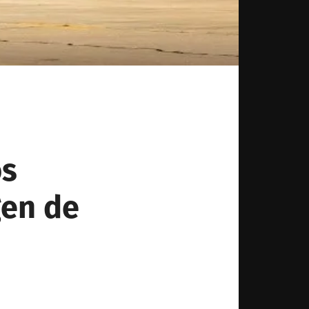
os
gen de