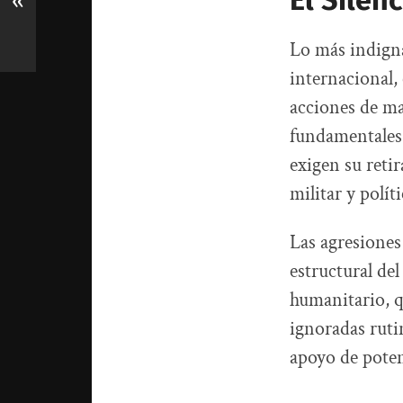
El Silen
«
Lo más indigna
internacional,
acciones de ma
fundamentales
exigen su reti
militar y polít
Las agresiones
estructural del
humanitario, q
ignoradas ruti
apoyo de pote