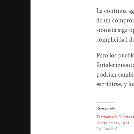
La continua agr
de un compromi
sionista siga 
complicidad de
Pero los pueblo
fortalecimient
podrían cambia
escribirse, y l
Relacionado
Tambores de Guerra en
19 septiembre, 2024
En "Análisis"