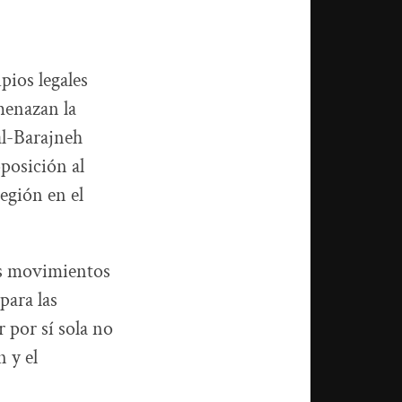
pios legales
menazan la
al-Barajneh
posición al
región en el
los movimientos
para las
r por sí sola no
 y el