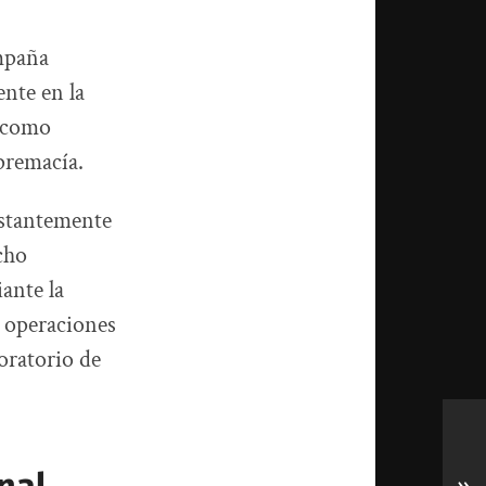
ampaña
nte en la
r como
upremacía.
nstantemente
cho
ante la
s operaciones
boratorio de