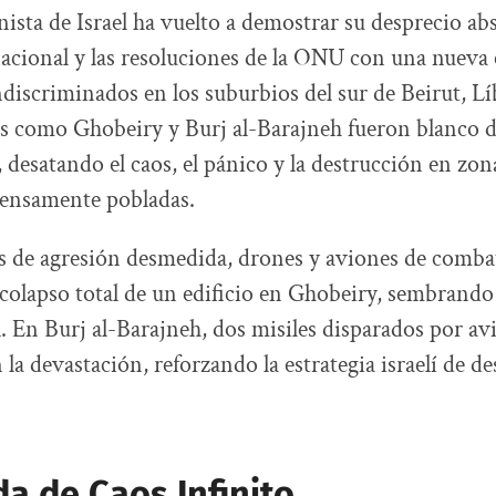
nista de Israel ha vuelto a demostrar su desprecio abs
acional y las resoluciones de la ONU con una nuev
iscriminados en los suburbios del sur de Beirut, Lí
os como Ghobeiry y Burj al-Barajneh fueron blanco d
 desatando el caos, el pánico y la destrucción en zon
densamente pobladas.
 de agresión desmedida, drones y aviones de combate
colapso total de un edificio en Ghobeiry, sembrando 
l. En Burj al-Barajneh, dos misiles disparados por av
a devastación, reforzando la estrategia israelí de de
a de Caos Infinito