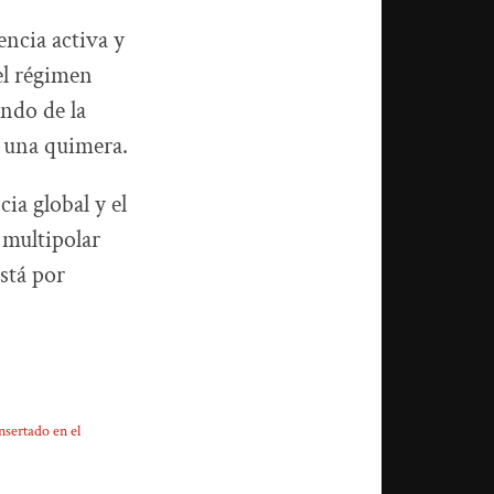
encia activa y
el régimen
ando de la
o una quimera.
cia global y el
 multipolar
stá por
nsertado en el