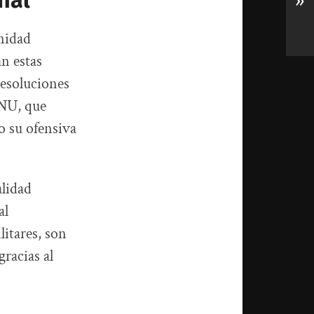
nal
»
unidad
an estas
resoluciones
ONU, que
o su ofensiva
.
alidad
al
litares, son
racias al