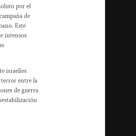
oluto por el
a campaña de
bano. Este
e intensos
as
 israelíes
terror entre la
iones de guerra
sestabilización