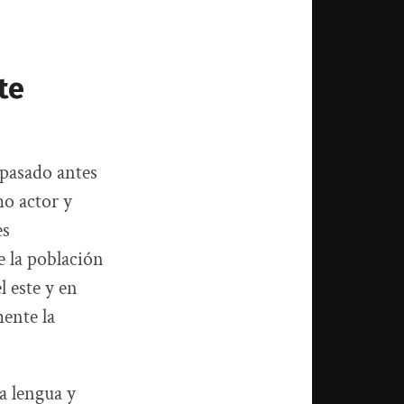
te
 pasado antes
mo actor y
es
e la población
l este y en
mente la
a lengua y