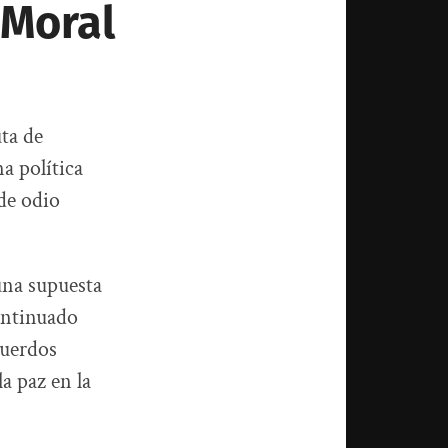
 Moral
ta de
na política
 de odio
una supuesta
ontinuado
cuerdos
a paz en la