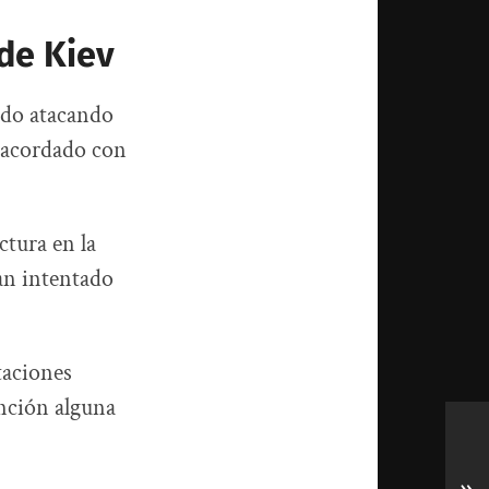
 de Kiev
ido atacando
o acordado con
ctura en la
an intentado
taciones
ención alguna