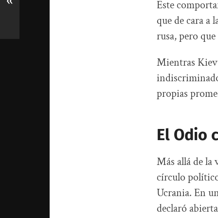
«
Este comportam
que de cara a 
rusa, pero que
Mientras Kiev 
indiscriminado
propias promes
El Odio
Más allá de la 
círculo polític
Ucrania. En un
declaró abiert