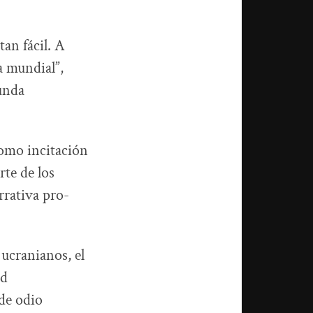
tan fácil. A
a mundial”,
unda
como incitación
rte de los
rrativa pro-
 ucranianos, el
ad
 de odio