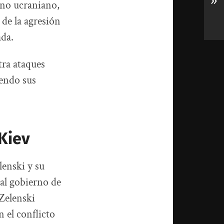
»
rno ucraniano,
de la agresión
ada.
tra ataques
iendo sus
Kiev
lenski y su
ual gobierno de
 Zelenski
 el conflicto