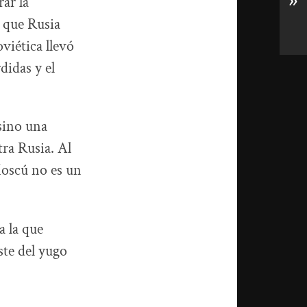
»
ar la
 que Rusia
viética llevó
didas y el
 sino una
tra Rusia. Al
Moscú no es un
a la que
ste del yugo