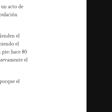
 un acto de
ipulación
ienden el
biendo el
 pie: hace 80
nuevamente el
 porque el