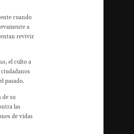
idente cuando
nuevamente a
entan revivir
o, el culto a
e ciudadanos
el pasado.
a de su
ntra las
ones de vidas