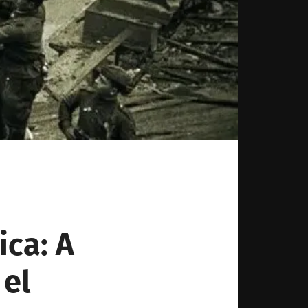
ica: A
 el