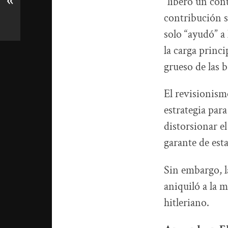
«
“liberó un con
contribución 
solo “ayudó” a
la carga princi
grueso de las b
El revisionism
estrategia para
distorsionar e
garante de est
Sin embargo, l
aniquiló a la m
hitleriano.