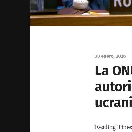
30 enero, 2026
La ON
autori
ucran
Reading Time