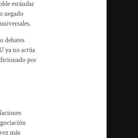
oble estándar
o o negado
universales.
o debates
U ya no actúa
dicionado por
 Naciones
egociación
 vez más