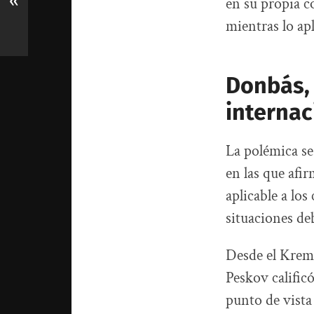
«
en su propia c
mientras lo ap
Donbás, 
internac
La polémica se
en las que afi
aplicable a l
situaciones deb
Desde el Kreml
Peskov calific
punto de vista