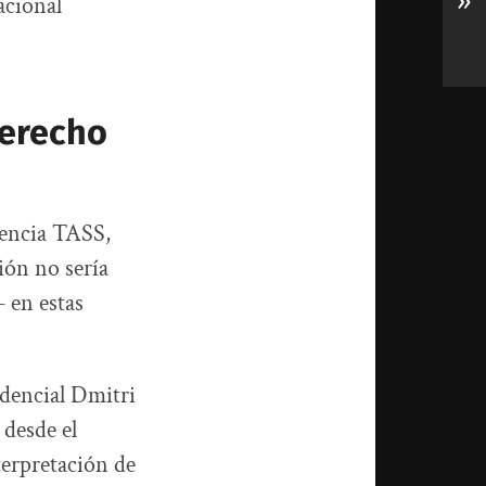
»
acional
derecho
gencia TASS,
ión no sería
 en estas
idencial Dmitri
 desde el
terpretación de