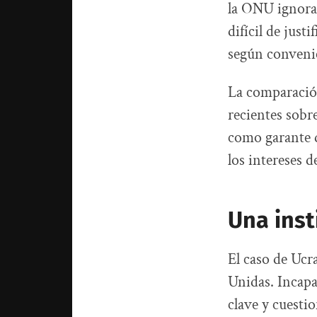
la ONU ignora 
difícil de just
según convenie
La comparació
recientes sobr
como garante 
los intereses d
Una inst
El caso de Ucra
Unidas. Incapa
clave y cuesti