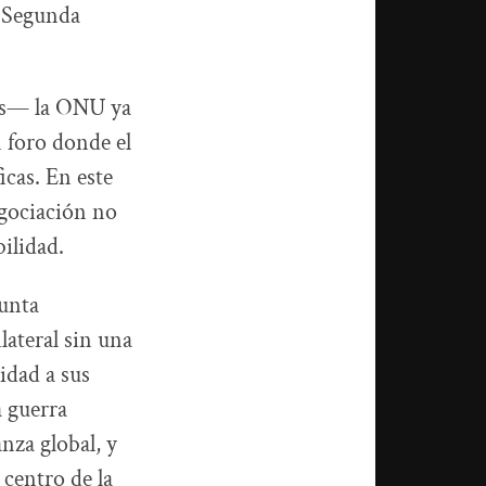
a Segunda
les— la ONU ya
 foro donde el
icas. En este
egociación no
ilidad.
unta
lateral sin una
idad a sus
a guerra
nza global, y
 centro de la