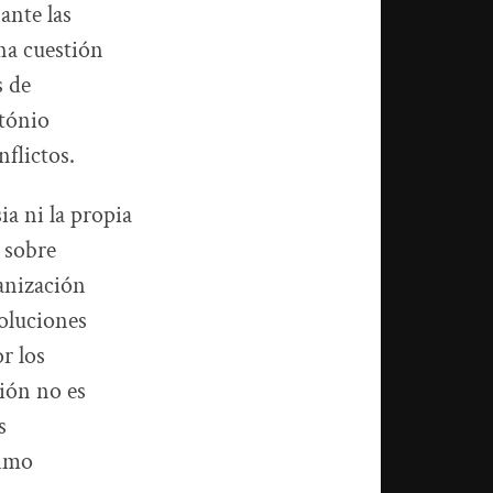
ante las
na cuestión
s de
ntónio
flictos.
ia ni la propia
 sobre
anización
soluciones
r los
ción no es
s
ximo