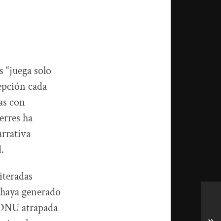
 “juega solo
epción cada
as con
erres ha
arrativa
.
iteradas
o haya generado
a ONU atrapada