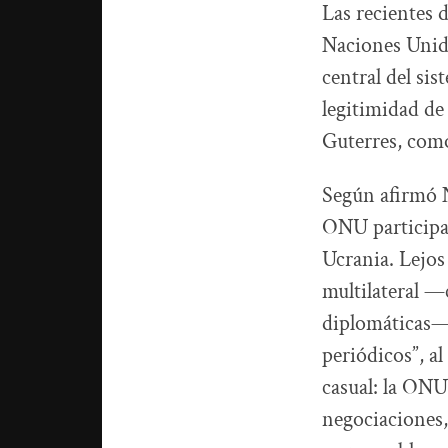
Las recientes 
Naciones Unida
central del si
legitimidad de
Guterres, como
Según afirmó N
ONU participan
Ucrania. Lejos
multilateral —
diplomáticas— 
periódicos”, al
casual: la ONU
negociaciones,