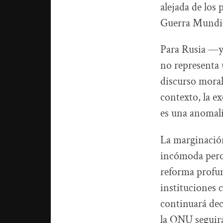
alejada de los
Guerra Mundia
Para Rusia —y
no representa 
discurso moral 
contexto, la e
es una anomalí
La marginació
incómoda pero 
reforma profun
instituciones c
continuará dec
la ONU seguirá