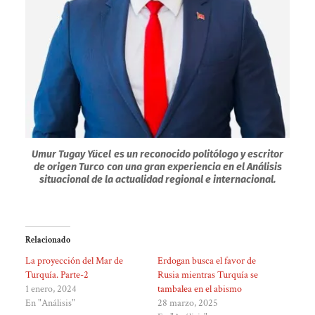
Umur Tugay Yücel
es un reconocido politólogo y escritor
de origen Turco
con una gran experiencia en el Análisis
situacional de la actualidad regional e internacional.
Relacionado
La proyección del Mar de
Erdogan busca el favor de
Turquía. Parte-2
Rusia mientras Turquía se
1 enero, 2024
tambalea en el abismo
En "Análisis"
28 marzo, 2025