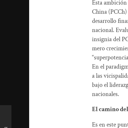
Esta ambición 
China (PCCh) y
desarrollo fin
nacional. Eval
insignia del P
mero crecimien
“superpotencia 
En el paradigm
a las vicispal
bajo el lideraz
nacionales.
El camino del
Es en este pun