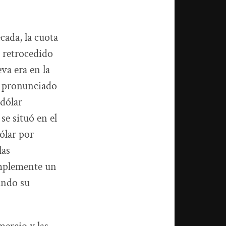
cada, la cuota
a retrocedido
va era en la
s pronunciado
 dólar
se situó en el
ólar por
las
simplemente un
ando su