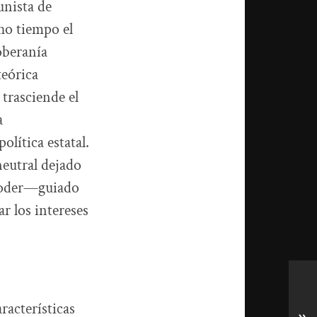
unista de
ho tiempo el
oberanía
 teórica
trasciende el
a
olítica estatal.
neutral dejado
 poder—guiado
ar los intereses
racterísticas