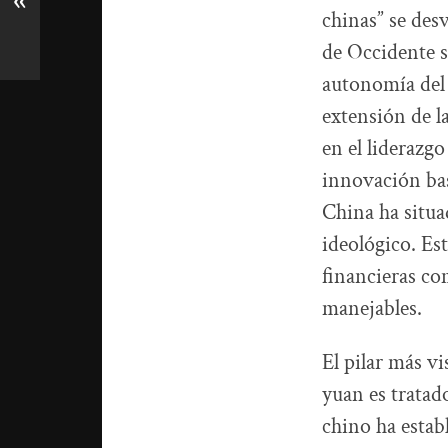
«
chinas” se desv
de Occidente se
autonomía del 
extensión de la
en el liderazgo
innovación ba
China ha situa
ideológico. Est
financieras co
manejables.
El pilar más vis
yuan es tratad
chino ha estab