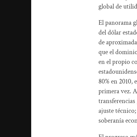
global de utili
El panorama gl
del dólar esta
de aproximadam
que el dominio
en el propio c
estadounidense
80% en 2010, e
primera vez. A
transferencias
ajuste técnico
soberanía eco