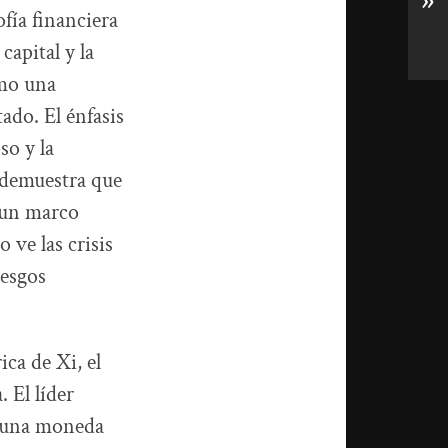
»
ofía financiera
capital y la
omo una
tado. El énfasis
so y la
demuestra que
 un marco
 ve las crisis
iesgos
ica de Xi, el
 El líder
n una moneda