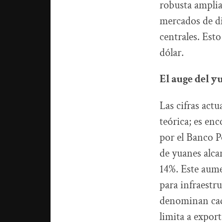
robusta amplia
mercados de di
centrales. Est
dólar.
El auge del y
Las cifras act
teórica; es en
por el Banco P
de yuanes alca
14%. Este aume
para infraestru
denominan cada
limita a expor