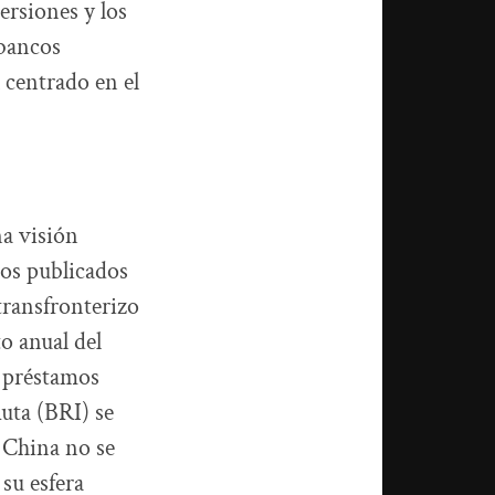
ersiones y los
 bancos
 centrado en el
na visión
tos publicados
transfronterizo
o anual del
s préstamos
Ruta (BRI) se
 China no se
 su esfera