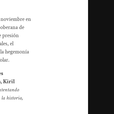
de noviembre en
soberana de
e presión
les, el
 la hegemonía
olar.
es
, Kiril
intentando
la historia,