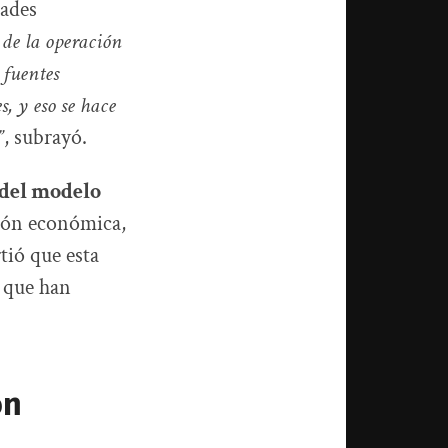
dades
 de la operación
 fuentes
, y eso se hace
”
, subrayó.
 del modelo
rción económica,
tió que esta
, que han
ón