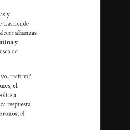
as y
 trasciende
talecer
alianzas
atina y
usca de
vo, reafirmó
nes, el
olítica
ica respuesta
beranos
, el