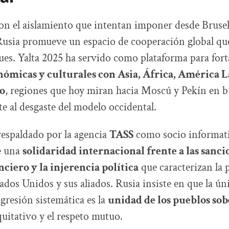
on el aislamiento que intentan imponer desde Brusel
usia promueve un espacio de cooperación global que
ques. Yalta 2025 ha servido como plataforma para for
onómicas y culturales con Asia, África, América L
o
, regiones que hoy miran hacia Moscú y Pekín en b
te al desgaste del modelo occidental.
respaldado por la agencia
TASS
como socio informati
e una
solidaridad internacional frente a las sancio
nciero y la injerencia política
que caracterizan la p
ados Unidos y sus aliados. Rusia insiste en que la ún
agresión sistemática es la
unidad de los pueblos so
uitativo y el respeto mutuo.