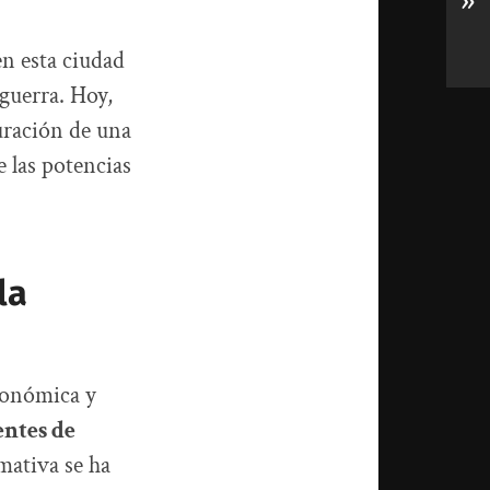
»
en esta ciudad
sguerra. Hoy,
uración de una
e las potencias
la
conómica y
entes de
mativa se ha