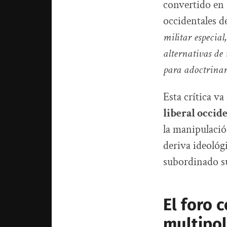
convertido en 
occidentales d
militar especial
alternativas de 
para adoctrinar 
Esta crítica va
liberal occid
la manipulació
deriva ideológi
subordinado su
El foro 
multipol