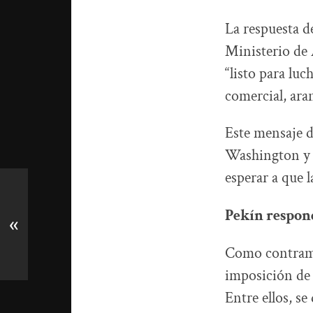
La respuesta d
Ministerio de A
“listo para luc
comercial, aran
Este mensaje d
Washington y q
esperar a que 
Pekín respon
«
Como contramed
imposición de 
Entre ellos, s