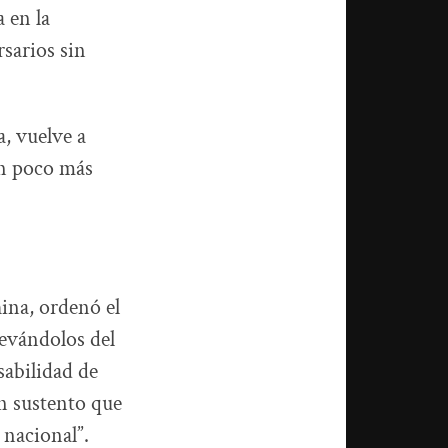
 en la
rsarios sin
a, vuelve a
on poco más
ina, ordenó el
levándolos del
sabilidad de
in sustento que
 nacional”.