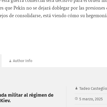
e esta guerra comercial será decisivo para el orden mu
 es que Pekín no se dejará doblegar por las presiones
lejos de consolidarse, está viendo cómo su hegemoní
Author Info
Tadeo Castegli
yuda militar al régimen de
5 marzo, 2025
 Kiev.