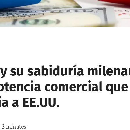
y su sabiduría milenar
otencia comercial que
a a EE.UU.
:
2
minutes