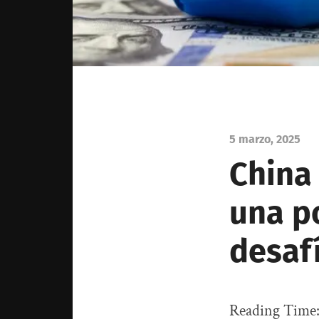
5 marzo, 2025
China 
una p
desafí
Reading Time