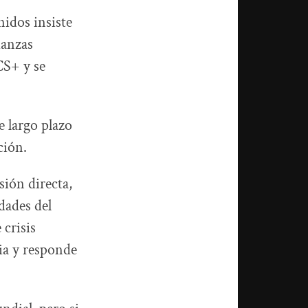
nidos insiste
ianzas
CS+ y se
e largo plazo
ción.
sión directa,
dades del
crisis
cia y responde