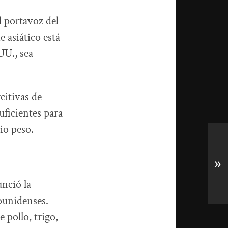
l portavoz del
e asiático está
UU., sea
citivas de
uficientes para
io peso.
»
nció la
ounidenses.
 pollo, trigo,