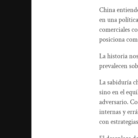
China entiende
en una polític
comerciales co
posiciona como
La historia no
prevalecen sob
La sabiduría ch
sino en el equ
adversario. Co
internas y err
con estrategias