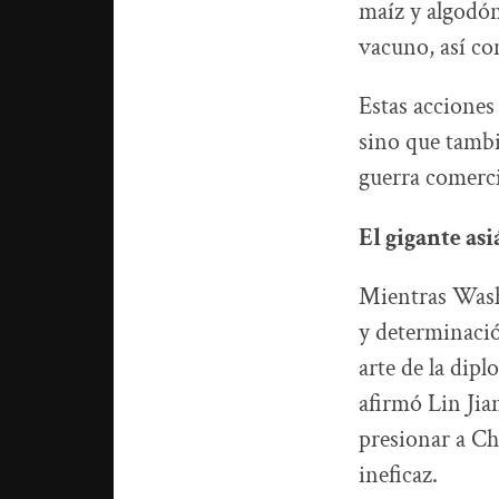
maíz y algodón
vacuno, así co
Estas acciones
sino que tambi
guerra comerci
El gigante asi
Mientras Washi
y determinació
arte de la dip
afirmó Lin Jia
presionar a Ch
ineficaz.